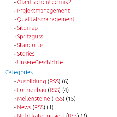
Oberflächentechnik2
Projektmanagement
Qualitätsmanagement
Sitemap
Spritzguss
Standorte
Stories
UnsereGeschichte
Categories
Ausbildung
(
RSS
) (6)
Formenbau
(
RSS
) (4)
Meilensteine
(
RSS
) (15)
News
(
RSS
) (1)
Nicht kategorisiert
(
RSS
) (3)