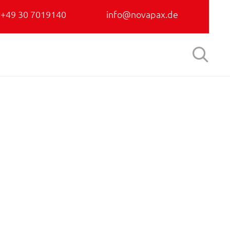
+49 30 7019140
info@novapax.de
Skip

to
content